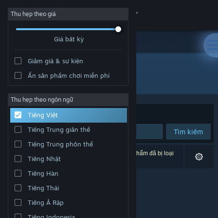
Đăng nhập
Thu hẹp theo giá
Giá bất kỳ
Cửa hàng
Giảm giá & sự kiện
Cộng đồng
Ẩn sản phẩm chơi miễn phí
Nhà phát hành: Maxint LLC
Thông tin
Thu hẹp theo ngôn ngữ
Xếp theo
Độ liên quan
Tiếng Việt
Hỗ trợ
Tiếng Trung giản thể
Tìm kiếm
Tiếng Trung phồn thể
Thay đổi ngôn ngữ
0 kết quả phù hợp tìm kiếm của bạn. 1 tựa sản phẩm đã bị loại
Tiếng Nhật
trừ dựa trên tùy chỉnh của bạn.
Cài ứng dụng Steam di động
Tiếng Hàn
Tiếng Thái
Xem web cho desktop
Tiếng Ả Rập
Tiếng Indonesia