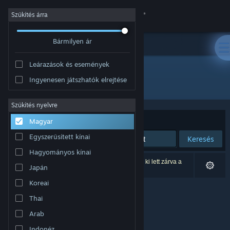
Bejelentkezés
Szűkítés árra
Bármilyen ár
Áruház
Leárazások és események
Közösség
Ingyenesen játszhatók elrejtése
Kiadó: Maxint LLC
Névjegy
Szűkítés nyelvre
Rendezés
Relevancia
Magyar
Támogatás
Egyszerűsített kínai
Keresés
Hagyományos kínai
Nyelvváltás
0 eredmény felel meg a keresésednek. 1 termék ki lett zárva a
Japán
beállításaid alapján.
A Steam mobilalkalmazás beszerzése
Koreai
Thai
Asztali weboldalra váltás
Arab
Indonéz