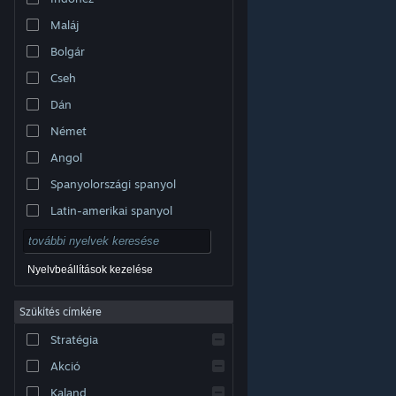
Maláj
Bolgár
Cseh
Dán
Német
Angol
Spanyolországi spanyol
Latin-amerikai spanyol
Nyelvbeállítások kezelése
Szűkítés címkére
© Valve Corporation. Minden jog fenntartva. A
Stratégia
védjegyek jogos tulajdonosaiké az Egyesült
Államokban és más országokban.
Adatvédelmi
szabályzat
|
Jogi információk
|
Hozzáférhetőség
|
Akció
Steam előfizetői szerződés
|
Visszatérítések
|
Sütik
Kaland