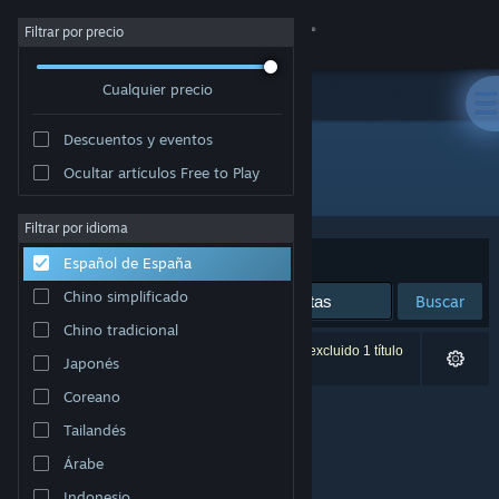
Iniciar sesión
Filtrar por precio
Cualquier precio
Tienda
Descuentos y eventos
Comunidad
Ocultar artículos Free to Play
Editor: Maxint LLC
Acerca de
Filtrar por idioma
Ordenar por
Relevancia
Español de España
Soporte
Chino simplificado
Buscar
Chino tradicional
Cambiar idioma
0 resultados coinciden con la búsqueda. Se ha excluido 1 título
Japonés
basándose en tus preferencias.
Descargar Steam Mobile
Coreano
Tailandés
Ver versión clásica
Árabe
Indonesio