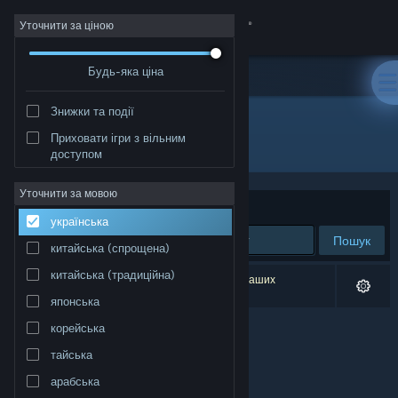
Увійти
Уточнити за ціною
Будь-яка ціна
Крамниця
Знижки та події
Спільнота
Приховати ігри з вільним
Видавець: Maxint LLC
доступом
Інформація
Уточнити за мовою
Упорядкувати
за доречністю
українська
Підтримка
Пошук
китайська (спрощена)
Змінити мову
китайська (традиційна)
Результатів вашого пошуку: 0. Відповідно до ваших
уподобань було виключено 1 найменування.
японська
Завантажити мобільний застосунок Steam
корейська
Переглянути повну версію
тайська
арабська