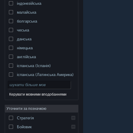
індонезійська
малайська
болгарська
чеська
данська
німецька
англійська
іспанська (Іспанія)
іспанська (Латинська Америка)
Керувати мовними вподобаннями
Уточнити за позначкою
© Valve Corporation. Усі права захищено. Усі
торговельні марки є власністю відповідних власників
у США та інших країнах.
Політика конфіденційності
|
Стратегія
Юридична інформація
|
Доступність
|
Угода
підписника Steam
|
Повернення коштів
|
Файли
cookie
Бойовик