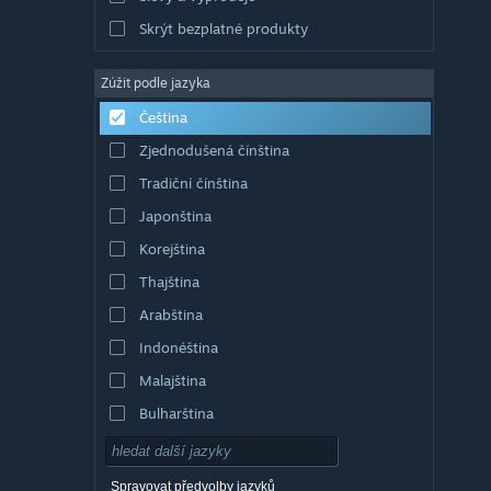
Skrýt bezplatné produkty
Zúžit podle jazyka
Čeština
Zjednodušená čínština
Tradiční čínština
Japonština
Korejština
Thajština
Arabština
Indonéština
Malajština
Bulharština
Dánština
Němčina
Spravovat předvolby jazyků