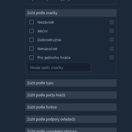
Angličtina
Zúžit podle značky
Evropská španělština
Nezávislé
Latin. španělština
Akční
Řečtina
Dobrodružné
Nenáročné
Pro jednoho hráče
Simulátory
RPG
Zúžit podle typu
Strategické
2D
Zúžit podle počtu hráčů
Předběžný přístup
Zúžit podle funkce
3D
Zúžit podle podpory ovladačů
Free to play
Atmosférické
Zúžit podle usnadnění přístupu