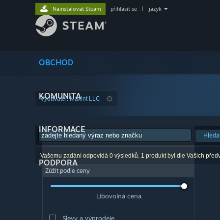
Nainstalovat Steam
přihlásit se
|
jazyk
OBCHOD
KOMUNITA
Vydavatel: Maxint LLC
INFORMACE
Hleda
Vašemu zadání odpovídá 0 výsledků. 1 produkt byl dle Vašich před
PODPORA
Zúžit podle ceny
Libovolná cena
Slevy a výprodeje