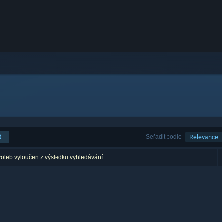
t
Seřadit podle
Relevance
voleb vyloučen z výsledků vyhledávání.