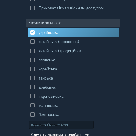
Приховати ігри з вільним доступом
Уточнити за мовою
українська
китайська (спрощена)
китайська (традиційна)
японська
корейська
тайська
арабська
індонезійська
малайська
болгарська
чеська
данська
Керувати мовними вподобаннями