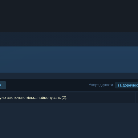
к
Упорядкувати
за доречні
уло виключено кілька найменувань (2).