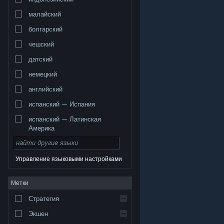
малайский
болгарский
чешский
датский
немецкий
английский
испанский — Испания
испанский — Латинская
Америка
Управление языковыми настройками
© Valve Corporation. Все права сохранены. Все
Метки
торговые марки являются собственностью
соответствующих владельцев в США и других
странах.
Политика конфиденциальности
|
Стратегия
Правовая информация
|
Доступность
|
Соглашение подписчика Steam
|
Возврат средств
|
Файлы cookie
Экшен