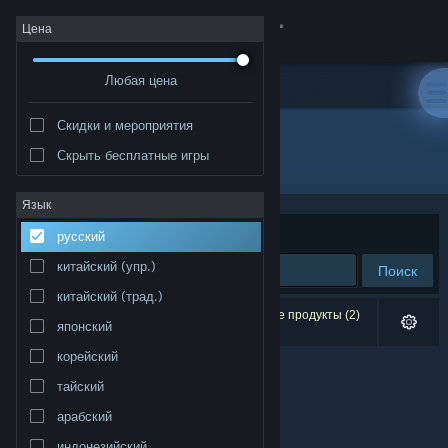
Войти
Цена
Любая цена
Магазин
Скидки и мероприятия
Сообщество
Скрыть бесплатные игры
Разработчик: Michail Ostrowski
Информация
Язык
Сортировать по
релевантности
русский
Поддержка
китайский (упр.)
Поиск
китайский (трад.)
Изменить язык
Результатов по вашему запросу: 0. Некоторые продукты (2)
японский
скрыты согласно вашим настройкам.
Скачать мобильное приложение Steam
корейский
тайский
Полная версия
арабский
индонезийский