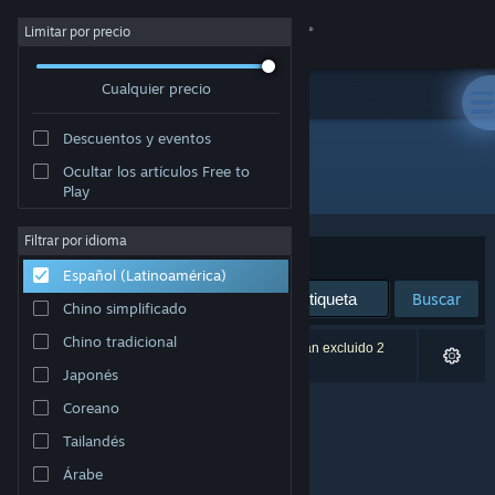
Iniciar sesión
Limitar por precio
Cualquier precio
Tienda
Descuentos y eventos
Comunidad
Ocultar los artículos Free to
Desarrollador: Michail Ostrowski
Play
Acerca de
Filtrar por idioma
Ordenar por
Relevancia
Español (Latinoamérica)
Soporte
Buscar
Chino simplificado
Cambiar idioma
Chino tradicional
0 resultado(s) coinciden con la búsqueda. Se han excluido 2
títulos según tus preferencias.
Japonés
Obtener la aplicación de Steam Mobile
Coreano
Ver versión clásica
Tailandés
Árabe