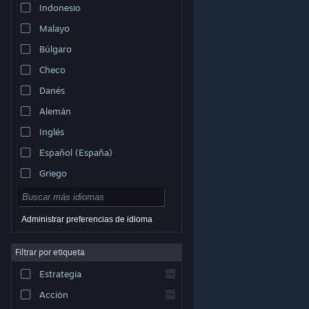
Indonesio
Malayo
Búlgaro
Checo
Danés
Alemán
Inglés
Español (España)
Griego
Administrar preferencias de idioma
Filtrar por etiqueta
© Valve Corporation. Todos los derechos reservados.
Todas las marcas registradas pertenecen a sus
respectivos dueños en EE. UU. y otros países.
Política
Estrategia
de Privacidad
|
Información legal
|
Accesibilidad
|
Acuerdo de Suscriptor a Steam
|
Reembolsos
|
Cookies
Acción