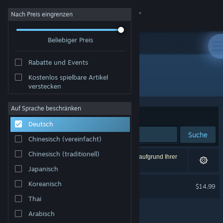
Anmelden
Nach Preis eingrenzen
Beliebiger Preis
Shop
Rabatte und Events
Community
Kostenlos spielbare Artikel
Entwickler: Michail Ostrowski
verstecken
Info
Auf Sprache beschränken
Sortieren nach
Relevanz
Deutsch
Support
Suche
Chinesisch (vereinfacht)
Sprache ändern
Chinesisch (traditionell)
1 Ergebnis entspricht Ihrer Suche. 1 Titel wurde aufgrund Ihrer
Einstellungen ausgeschlossen.
Japanisch
Steam-Mobile-App herunterladen
Run For Cover
Koreanisch
$14.99
Desktopversion anzeigen
Thai
Arabisch