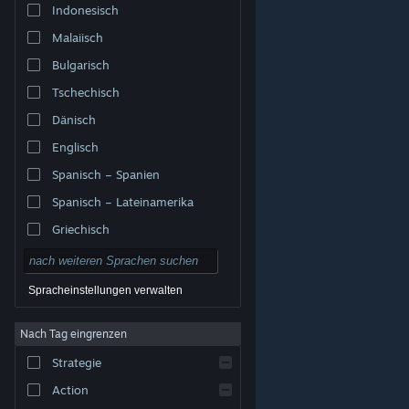
Indonesisch
Malaiisch
Bulgarisch
Tschechisch
Dänisch
Englisch
Spanisch – Spanien
Spanisch – Lateinamerika
Griechisch
Spracheinstellungen verwalten
Nach Tag eingrenzen
© Valve Corporation. Alle Rechte vorbehalten. Alle
Marken sind Eigentum ihrer jeweiligen Besitzer in den
Strategie
USA und anderen Ländern.
Datenschutzrichtlinien
|
Rechtliches
|
Barrierefreiheit
|
Steam-
Nutzungsvertrag
|
Rückerstattungen
|
Cookies
Action