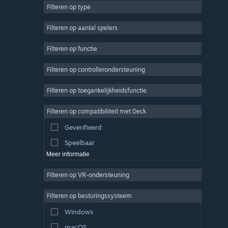
Filteren op type
MMO
Indie
Filteren op aantal spelers
Vroegtijdige toegang
Filteren op functie
Casual
Filteren op controllerondersteuning
Sim
Racen
Filteren op toegankelijkheidsfunctie
Sport
Filteren op compatibiliteit met Deck
Videoproductie
Geverifieerd
Fotobewerking
Speelbaar
Meer informatie
Filteren op VR-ondersteuning
Filteren op besturingssysteem
Windows
macOS