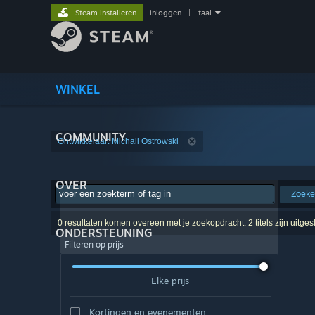
Steam installeren
inloggen
|
taal
WINKEL
COMMUNITY
Ontwikkelaar: Michail Ostrowski
OVER
Zoek
0 resultaten komen overeen met je zoekopdracht. 2 titels zijn uitge
ONDERSTEUNING
Filteren op prijs
Elke prijs
Kortingen en evenementen