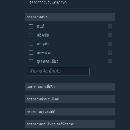
จัดการการปรับแต่งภาษา
อังกฤษ
สเปน
กรองตามแท็ก
สเปน-ลาตินอเมริกา
อินดี้
กรีก
แอ็คชัน
ผจญภัย
แคชชวล
ผู้เล่นคนเดียว
จำลองสถานการณ์
เกมสวมบทบาท
แสดงประเภทที่เลือก
กลยุทธ์
2 มิติ
กรองตามจำนวนผู้เล่น
เล่นระหว่างการพัฒนา
กรองตามคุณสมบัติ
3 มิติ
เล่นฟรี
กรองตามคอนโทรลเลอร์ที่รองรับ