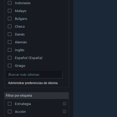
Indonesio
Malayo
Búlgaro
Checo
Danés
Alemán
Inglés
Español (España)
Griego
Administrar preferencias de idioma
Filtrar por etiqueta
© Valve Corporation. Todos los derechos reservados.
Todas las marcas registradas pertenecen a sus
respectivos dueños en EE. UU. y otros países.
Política
Estrategia
de Privacidad
|
Información legal
|
Accesibilidad
|
Acuerdo de Suscriptor a Steam
|
Reembolsos
|
Cookies
Acción