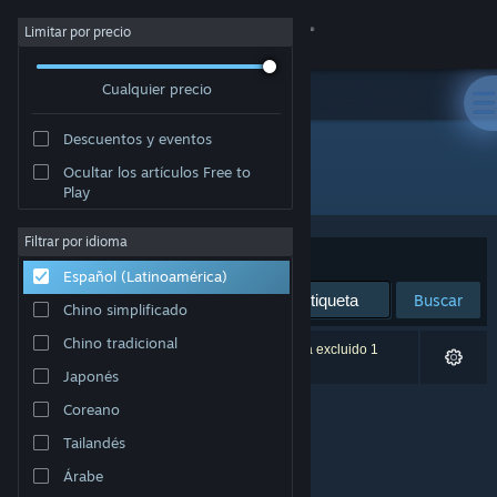
Iniciar sesión
Limitar por precio
Cualquier precio
Tienda
Descuentos y eventos
Comunidad
Ocultar los artículos Free to
Desarrollador: SeeThrough Studios
Play
Acerca de
Filtrar por idioma
Ordenar por
Relevancia
Español (Latinoamérica)
Soporte
Buscar
Chino simplificado
Cambiar idioma
Chino tradicional
0 resultado(s) coinciden con la búsqueda. Se ha excluido 1
título según tus preferencias.
Japonés
Obtener la aplicación de Steam Mobile
Coreano
Ver versión clásica
Tailandés
Árabe