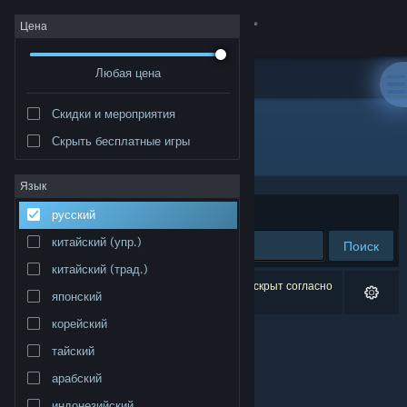
Войти
Цена
Любая цена
Магазин
Скидки и мероприятия
Сообщество
Скрыть бесплатные игры
Разработчик: SeeThrough Studios
Информация
Язык
Сортировать по
релевантности
русский
Поддержка
китайский (упр.)
Поиск
китайский (трад.)
Изменить язык
Результатов по вашему запросу: 0. 1 продукт скрыт согласно
японский
вашим настройкам.
Скачать мобильное приложение Steam
корейский
тайский
Полная версия
арабский
индонезийский