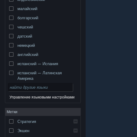
малайский
болгарский
чешский
датский
немецкий
английский
испанский — Испания
испанский — Латинская
Америка
Управление языковыми настройками
© Valve Corporation. Все права сохранены. Все
Метки
торговые марки являются собственностью
соответствующих владельцев в США и других
странах.
Политика конфиденциальности
|
Стратегия
Правовая информация
|
Доступность
|
Соглашение подписчика Steam
|
Возврат средств
|
Файлы cookie
Экшен