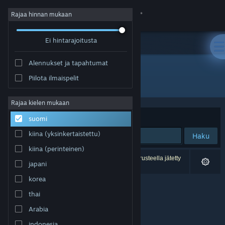
Kirjaudu sisään
Rajaa hinnan mukaan
Ei hintarajoitusta
Kauppa
Alennukset ja tapahtumat
Yhteisö
Piilota ilmaispelit
Kehittäjä: SeeThrough Studios
Tietoa
Rajaa kielen mukaan
Järjestelyperuste
Osuvuus
suomi
Tuki
kiina (yksinkertaistettu)
Haku
kiina (perinteinen)
Vaihda kieli
0 tulosta vastaa hakuasi. 1 peli on asetustesi perusteella jätetty
japani
pois.
Hanki Steam-mobiilisovellus
korea
thai
Näytä työpöytäsivusto
Arabia
indonesia