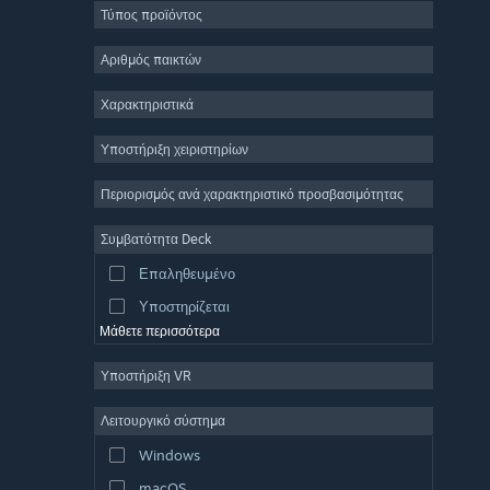
Τύπος προϊόντος
Μαζικό πολλών παικτών
Indie
Αριθμός παικτών
Πρόωρη πρόσβαση
Χαρακτηριστικά
Χαλαρό
Υποστήριξη χειριστηρίων
Προσομοίωση
Αγώνες ταχύτητας
Περιορισμός ανά χαρακτηριστικό προσβασιμότητας
Αθλήματα
Συμβατότητα Deck
Παραγωγή βίντεο
Επαληθευμένο
Επεξεργασία εικόνας
Υποστηρίζεται
Μάθετε περισσότερα
Υποστήριξη VR
Λειτουργικό σύστημα
Windows
macOS