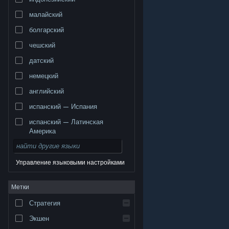
малайский
болгарский
чешский
датский
немецкий
английский
испанский — Испания
испанский — Латинская
Америка
Управление языковыми настройками
© Valve Corporation. Все права сохранены. Все
Метки
торговые марки являются собственностью
соответствующих владельцев в США и других
странах.
Политика конфиденциальности
|
Стратегия
Правовая информация
|
Доступность
|
Соглашение подписчика Steam
|
Возврат средств
|
Файлы cookie
Экшен