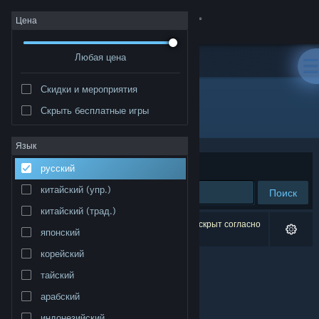
Войти
Цена
Любая цена
Магазин
Скидки и мероприятия
Сообщество
Скрыть бесплатные игры
Издатель: Cool Computer Zone
Информация
Язык
Сортировать по
релевантности
русский
Поддержка
китайский (упр.)
Поиск
китайский (трад.)
Изменить язык
Результатов по вашему запросу: 0. 1 продукт скрыт согласно
японский
вашим настройкам.
Скачать мобильное приложение Steam
корейский
тайский
Полная версия
арабский
индонезийский