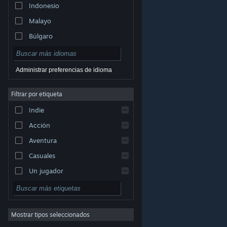
Indonesio
Malayo
Búlgaro
Checo
Danés
Administrar preferencias de idioma
Alemán
Filtrar por etiqueta
Inglés
Indie
Español (España)
Acción
Griego
Aventura
Casuales
Un jugador
© Valve Corporation. Todos los derechos reservados.
Simuladores
Todas las marcas registradas pertenecen a sus
respectivos dueños en EE. UU. y otros países.
Política
Rol
de Privacidad
|
Información legal
|
Accesibilidad
|
Acuerdo de Suscriptor a Steam
|
Reembolsos
|
Cookies
Mostrar tipos seleccionados
Estrategia