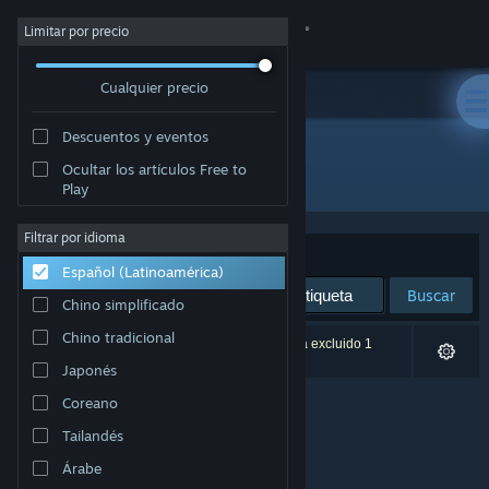
Iniciar sesión
Limitar por precio
Cualquier precio
Tienda
Descuentos y eventos
Comunidad
Ocultar los artículos Free to
Editor: Cool Computer Zone
Play
Acerca de
Filtrar por idioma
Ordenar por
Relevancia
Español (Latinoamérica)
Soporte
Buscar
Chino simplificado
Cambiar idioma
Chino tradicional
0 resultado(s) coinciden con la búsqueda. Se ha excluido 1
título según tus preferencias.
Japonés
Obtener la aplicación de Steam Mobile
Coreano
Ver versión clásica
Tailandés
Árabe