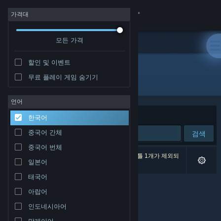
로그인
가격대
모든 가격
상점
할인 및 이벤트
커뮤니티
무료 플레이 게임 숨기기
배급사: Cool Computer Zone
정보
언어
정렬 기준
연관성
한국어
지원
중국어 간체
검색
중국어 번체
언어 변경
검색 결과가 0개 있습니다. 환경 설정에 따라 타이틀 1개가 제외되
일본어
었습니다.
Steam 모바일 앱 다운로드
태국어
아랍어
PC 웹사이트 보기
인도네시아어
말레이어