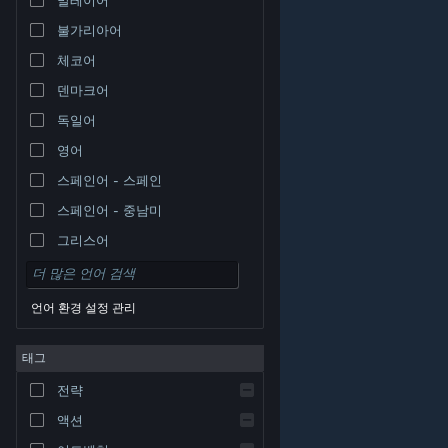
불가리아어
체코어
덴마크어
독일어
영어
스페인어 - 스페인
스페인어 - 중남미
그리스어
언어 환경 설정 관리
태그
© Valve Corporation. 모든 권리 보유. 모든 상표는 미국
전략
및 기타 국가에서 각각 해당 소유자의 재산입니다.
개인정
보 처리방침
|
법적 고지
|
접근성
|
Steam 이용 약관
|
환불
|
쿠키
액션