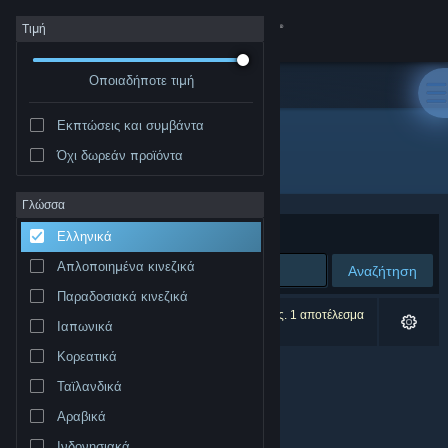
Σύνδεση
Τιμή
Οποιαδήποτε τιμή
Κατάστημα
Εκπτώσεις και συμβάντα
Κοινότητα
Όχι δωρεάν προϊόντα
Εκδότης: Cool Computer Zone
Σχετικά
Γλώσσα
Ταξινόμηση ανά
Συνάφεια
Ελληνικά
Υποστήριξη
Απλοποιημένα κινεζικά
Αναζήτηση
Παραδοσιακά κινεζικά
Αλλαγή γλώσσας
0 αποτελέσματα ταιριάζουν με την αναζήτησή σας. 1 αποτέλεσμα
Ιαπωνικά
αποκλείστηκε βάσει των προτιμήσεών σας.
Αποκτήστε την εφαρμογή Steam για κινητές συσκευές
Κορεατικά
Ταϊλανδικά
Προβολή ιστοσελίδας για υπολογιστές
Αραβικά
Ινδονησιακά