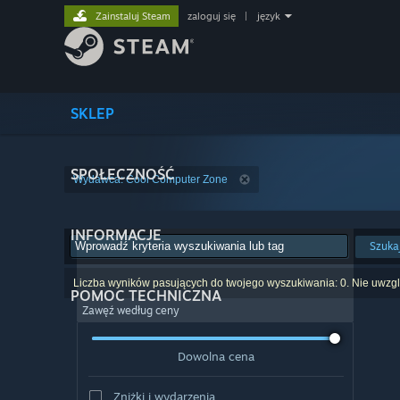
Zainstaluj Steam
zaloguj się
|
język
SKLEP
SPOŁECZNOŚĆ
Wydawca: Cool Computer Zone
INFORMACJE
Szuka
Liczba wyników pasujących do twojego wyszukiwania: 0. Nie uwzglę
POMOC TECHNICZNA
Zawęź według ceny
Dowolna cena
Zniżki i wydarzenia