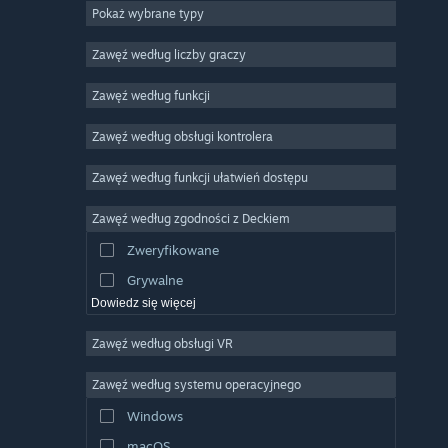
Pokaż wybrane typy
MMO
Niezależne
Zawęź według liczby graczy
Wczesny dostęp
Zawęź według funkcji
Rekreacyjne
Zawęź według obsługi kontrolera
Symulatory
Wyścigowe
Zawęź według funkcji ułatwień dostępu
Sportowe
Zawęź według zgodności z Deckiem
Obróbka filmów
Zweryfikowane
Obróbka zdjęć
Grywalne
Dowiedz się więcej
Zawęź według obsługi VR
Zawęź według systemu operacyjnego
Windows
macOS