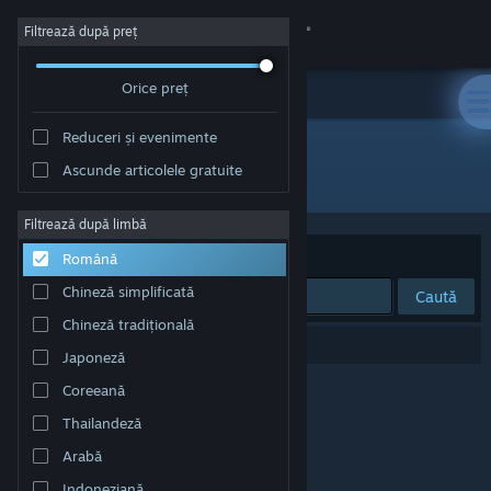
Conectează-te
Filtrează după preț
Orice preț
Magazin
Reduceri și evenimente
Comunitate
Ascunde articolele gratuite
Editor: Omnitron Studios
Despre
Filtrează după limbă
Sortează după
Relevanță
Română
Asistență
Chineză simplificată
Caută
Chineză tradițională
Schimbă limba
0 rezultate corespund căutării tale.
Japoneză
Obține aplicația Steam pentru dispozitive mobile
Coreeană
Thailandeză
Vezi site în versiunea pentru desktop
Arabă
Indoneziană