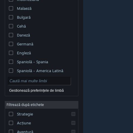
Malaeză
Bulgară
Cehă
Daneză
Germană
Engleză
Spaniolă - Spania
Spaniolă - America Latină
Gestionează preferințele de limbă
Filtrează după etichete
© Valve Corporation. Toate drepturile rezervate. Toate
mărcile înregistrate sunt proprietatea deținătorilor
Strategie
respectivi în SUA și celelalte țări.
Politică de
confidențialitate
|
Mențiuni legale
|
Accesibilitate
|
Acordul Steam pentru abonați
|
Rambursări
|
Acțiune
Cookie-uri
Aventură