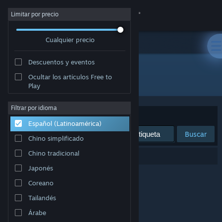
Iniciar sesión
Limitar por precio
Cualquier precio
Tienda
Descuentos y eventos
Comunidad
Ocultar los artículos Free to
Editor: Omnitron Studios
Play
Acerca de
Filtrar por idioma
Ordenar por
Relevancia
Español (Latinoamérica)
Soporte
Buscar
Chino simplificado
Cambiar idioma
Chino tradicional
0 resultado(s) coinciden con la búsqueda.
Japonés
Obtener la aplicación de Steam Mobile
Coreano
Ver versión clásica
Tailandés
Árabe