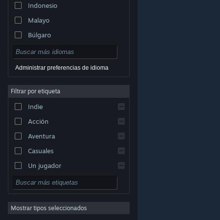
Indonesio
Malayo
Búlgaro
Checo
Danés
Administrar preferencias de idioma
Alemán
Filtrar por etiqueta
Inglés
Indie
Español (España)
Acción
Griego
Aventura
Casuales
Un jugador
© Valve Corporation. Todos los derechos reservados.
Simuladores
Todas las marcas registradas pertenecen a sus
respectivos dueños en EE. UU. y otros países.
Política
Rol
de Privacidad
|
Información legal
|
Accesibilidad
|
Acuerdo de Suscriptor a Steam
|
Reembolsos
|
Cookies
Mostrar tipos seleccionados
Estrategia