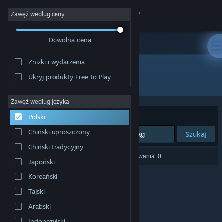
Zaloguj się
Zawęź według ceny
Dowolna cena
Sklep
Zniżki i wydarzenia
Społeczność
Ukryj produkty Free to Play
Wydawca: Omnitron Studios
Informacje
Zawęź według języka
Sortuj według:
Trafność
Polski
Wsparcie
Chiński uproszczony
Szukaj
Chiński tradycyjny
Zmień język
Liczba wyników pasujących do twojego wyszukiwania: 0.
Japoński
Pobierz aplikację mobilną Steam
Koreański
Tajski
Wersja przeglądarkowa
Arabski
Indonezyjski