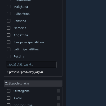
Malajština
Bulharština
Dánština
Němčina
Angličtina
Evropská španělština
Latin. španělština
Řečtina
Spravovat předvolby jazyků
Zúžit podle značky
© Valve Corporation. Všechna práva vyhrazena.
Všechny ochranné známky jsou vlastnictvím
Strategické
příslušných subjektů v USA a dalších zemích.
Zásady
ochrany soukromí
|
Právní poučení
|
Přístupnost
|
Smlouva o užívání služby Steam
|
Vrácení peněz
|
Akční
Cookies
Dobrodružné