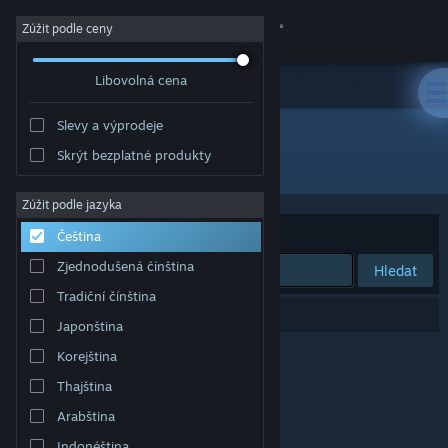
Přihlásit se
Zúžit podle ceny
Libovolná cena
Obchod
Slevy a výprodeje
Komunita
Skrýt bezplatné produkty
Vydavatel: Omnitron Studios
Informace
Zúžit podle jazyka
Seřadit podle
Relevance
Čeština
Podpora
Zjednodušená čínština
Hledat
Tradiční čínština
Změnit jazyk
Vašemu zadání odpovídá 0 výsledků.
Japonština
Mobilní aplikace služby Steam
Korejština
Thajština
Desktopová verze stránky
Arabština
Indonéština