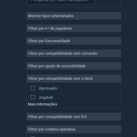
RPG
Mostrar tipos selecionados
Multijogador em Massa
Indie
Filtrar por n.º de jogadores
Acesso Antecipado
Filtrar por funcionalidade
Casual
Filtrar por compatibilidade com comando
Simulação
Corridas
Filtrar por opção de acessibilidade
Desporto
Filtrar por compatibilidade com o Deck
Produção de Vídeo
Aprovado
Edição de Fotografias
Jogável
Mais informações
Filtrar por compatibilidade com R.V.
Filtrar por sistema operativo