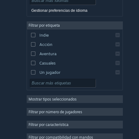
Danés
Gestionar preferencias de idioma
Alemán
Filtrar por etiqueta
Inglés
Indie
Español de Hispanoamérica
Acción
Griego
Aventura
Casuales
Un jugador
Simulación
Rol
Mostrar tipos seleccionados
Estrategia
2D
Filtrar por número de jugadores
Acceso anticipado
Filtrar por característica
3D
Filtrar por compatibilidad con mandos
Free to Play