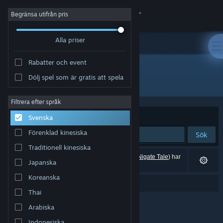
Logga in
Begränsa utifrån pris
Alla priser
Butik
Rabatter och event
Gemenskap
Dölj spel som är gratis att spela
"Nigate Tale"
Om
Filtrera efter språk
Sortera efter
Relevans
Svenska
Support
Förenklad kinesiska
Sök
Traditionell kinesiska
Byt språk
0 träffar matchade din sökning. 1 titel (inklusive
Nigate Tale
) har
Japanska
exkluderats baserat på dina preferenser.
Skaffa Steams mobilapp
Koreanska
Menade du ”
night till
”?
Thai
Se skrivbordswebbplats
Arabiska
Indonesiska