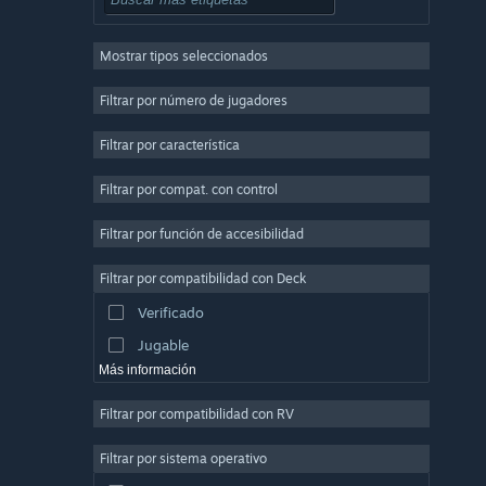
Rol
Mostrar tipos seleccionados
Multijugador masivo
Indie
Filtrar por número de jugadores
Acceso anticipado
Filtrar por característica
Casuales
Filtrar por compat. con control
Simuladores
Carreras
Filtrar por función de accesibilidad
Deportes
Filtrar por compatibilidad con Deck
Producción de video
Verificado
Edición fotográfica
Jugable
Más información
Filtrar por compatibilidad con RV
Filtrar por sistema operativo