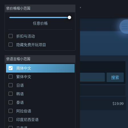
登录
依价格缩小范围
任意价格
商店
折扣与活动
社区
隐藏免费开玩项目
"Nigate Tale"
关于
依语言缩小范围
排序依据
相关性
简体中文
客服
繁体中文
搜索
日语
更改语言
1 个匹配的搜索结果。
韩语
获取 Steam 手机应用
异界之上
泰语
$19.99
阿拉伯语
查看桌面版网站
印度尼西亚语
马来语