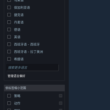
保加利亚语
捷克语
丹麦语
德语
英语
西班牙语 - 西班牙
西班牙语 - 拉丁美洲
希腊语
管理语言偏好
依标签缩小范围
策略
© Valve Corporation。保留所有权利。所有商标均为其在
美国及其它国家/地区的各自持有者所有。
隐私政策
|
法
动作
律信息
|
无障碍
|
Steam 订户协议
|
退款
|
Cookie