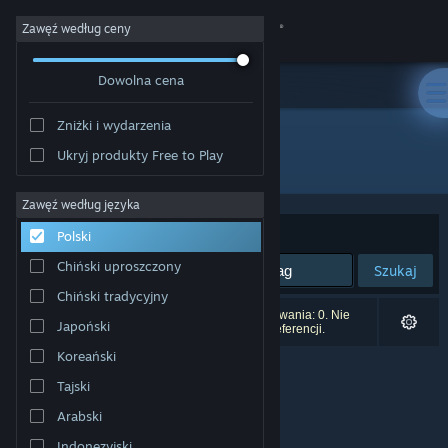
Zaloguj się
Zawęź według ceny
Dowolna cena
Sklep
Zniżki i wydarzenia
Społeczność
Ukryj produkty Free to Play
Wydawca: Anate Studio
Informacje
Zawęź według języka
Sortuj według:
Trafność
Polski
Wsparcie
Chiński uproszczony
Szukaj
Chiński tradycyjny
Zmień język
Liczba wyników pasujących do twojego wyszukiwania: 0. Nie
Japoński
uwzględniono 8 tytułów na podstawie twoich preferencji.
Pobierz aplikację mobilną Steam
Koreański
Tajski
Wersja przeglądarkowa
Arabski
Indonezyjski