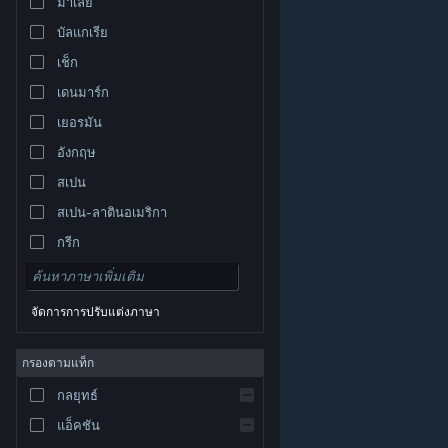
มาเลย์
บัลแกเรีย
เช็ก
เดนมาร์ก
เยอรมัน
อังกฤษ
สเปน
สเปน-ลาตินอเมริกา
กรีก
จัดการการปรับแต่งภาษา
© Valve Corporation สงวนลิขสิทธิ์ เครื่องหมายการค้า
กรองตามแท็ก
ทั้งหมดเป็นทรัพย์สินของเจ้าของที่เกี่ยวข้องในสหรัฐอเมริกา
และประเทศอื่น
นโยบายความเป็นส่วนตัว
|
กฎหมาย
|
กลยุทธ์
การช่วยการเข้าถึง
|
ข้อตกลงการสมัครสมาชิกของ
Steam
|
การคืนเงิน
|
คุกกี้
แอ็คชัน