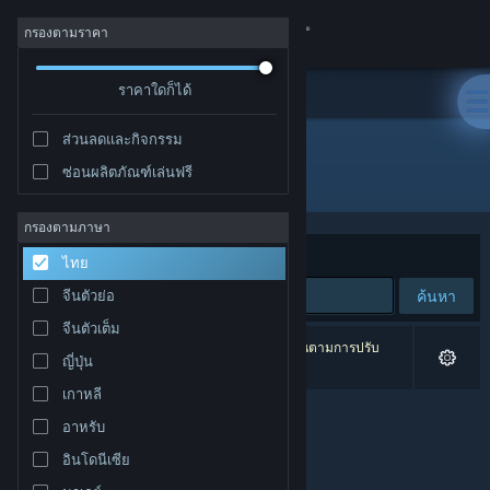
เข้าสู่ระบบ
กรองตามราคา
ร้านค้า
ราคาใดก็ได้
ส่วนลดและกิจกรรม
ชุมชน
ซ่อนผลิตภัณฑ์เล่นฟรี
ผู้จัดจำหน่าย: Anate Studio
เกี่ยวกับ
กรองตามภาษา
จัดเรียงตาม
ความเกี่ยวข้อง
ไทย
ฝ่ายสนับสนุน
ค้นหา
จีนตัวย่อ
จีนตัวเต็ม
เปลี่ยนภาษา
0 ผลลัพธ์ตรงกับที่คุณค้นหา 8 ผลิตภัณฑ์ได้ถูกละเว้นตามการปรับ
ญี่ปุ่น
แต่งของคุณ
รับแอป Steam แบบพกพา
เกาหลี
อาหรับ
ชมเว็บไซต์สำหรับเดสก์ท็อป
อินโดนีเซีย