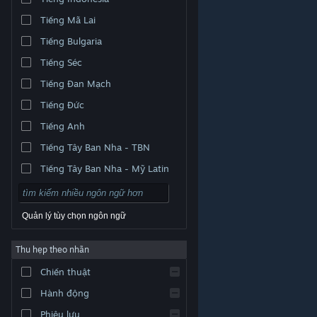
Tiếng Mã Lai
Tiếng Bulgaria
Tiếng Séc
Tiếng Đan Mạch
Tiếng Đức
Tiếng Anh
Tiếng Tây Ban Nha - TBN
Tiếng Tây Ban Nha - Mỹ Latin
Quản lý tùy chọn ngôn ngữ
Thu hẹp theo nhãn
© Valve Corporation. Bảo lưu mọi quyền. Tất cả các
Chiến thuật
thương hiệu là tài sản của chủ sở hữu tương ứng tại
Hoa Kỳ và các quốc gia khác.
Chính sách bảo mật
|
Pháp lý
|
Hỗ trợ tiếp cận
|
Thỏa thuận người đăng
Hành động
ký Steam
|
Hoàn tiền
|
Về cookie
Phiêu lưu