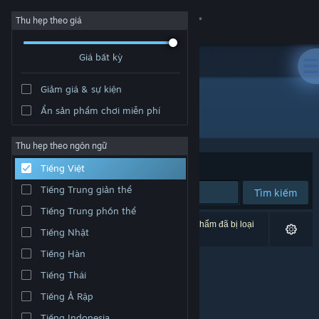
Đăng nhập
Thu hẹp theo giá
Giá bất kỳ
Cửa hàng
Giảm giá & sự kiện
Cộng đồng
Ẩn sản phẩm chơi miễn phí
Nhà phát hành: Anate Studio
Thông tin
Thu hẹp theo ngôn ngữ
Xếp theo
Độ liên quan
Tiếng Việt
Hỗ trợ
Tiếng Trung giản thể
Tìm kiếm
Tiếng Trung phồn thể
Thay đổi ngôn ngữ
0 kết quả phù hợp tìm kiếm của bạn. 8 tựa sản phẩm đã bị loại
Tiếng Nhật
trừ dựa trên tùy chỉnh của bạn.
Cài ứng dụng Steam di động
Tiếng Hàn
Tiếng Thái
Xem web cho desktop
Tiếng Ả Rập
Tiếng Indonesia