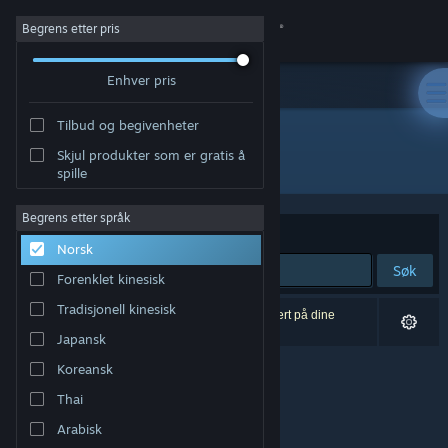
Logg inn
Begrens etter pris
Enhver pris
Butikk
Tilbud og begivenheter
Samfunn
Skjul produkter som er gratis å
Utgiver: Anate Studio
spille
Om
Begrens etter språk
Sorter etter
Relevans
Norsk
Kundestøtte
Søk
Forenklet kinesisk
Bytt språk
Tradisjonell kinesisk
0 treff på søket. 8 produkter er blitt utelukket basert på dine
innstillinger.
Japansk
Skaff deg Steam-appen på mobil
Koreansk
Vis skrivebordsversjon
Thai
Arabisk