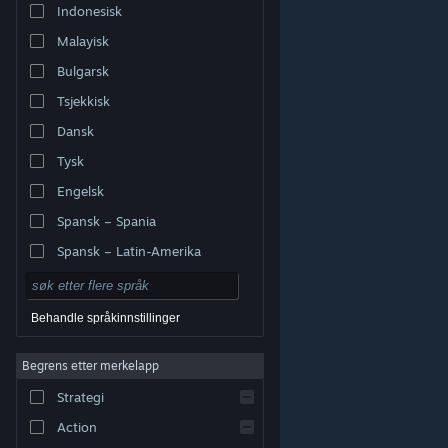
Indonesisk
Malayisk
Bulgarsk
Tsjekkisk
Dansk
Tysk
Engelsk
Spansk – Spania
Spansk – Latin-Amerika
Behandle språkinnstillinger
Begrens etter merkelapp
© Valve Corporation. Alle rettigheter reservert. Alle
varemerker tilhører sine respektive eiere i USA og andre
Strategi
land.
Retningslinjer for personvern
|
Juridisk
|
Tilgjengelighet
|
Steams abonnementsavtale
|
Refusjoner
|
Informasjonskapsler
Action