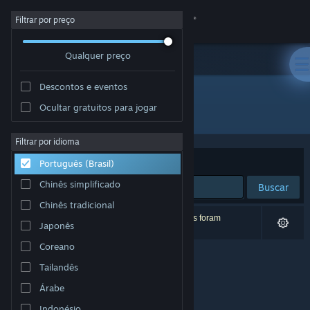
Iniciar sessão
Filtrar por preço
Qualquer preço
Loja
Descontos e eventos
Comunidade
Ocultar gratuitos para jogar
Distribuidora: Anate Studio
Sobre
Filtrar por idioma
Ordenar por
Relevância
Português (Brasil)
Suporte
Chinês simplificado
Buscar
Chinês tradicional
Alterar idioma
0 resultados correspondem à sua busca. 8 títulos foram
Japonês
excluídos de acordo com as suas preferências.
Baixe o aplicativo móvel do Steam
Coreano
Tailandês
Ver versão para computadores
Árabe
Indonésio