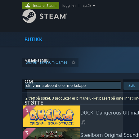
Installer Steam
logg inn
|
språk
BUTIKK
SAMFUNN
Utgiver: Take Aim Games
OM
Søk
2 treff på søket. 3 produkter er blitt utelukket basert på dine innstillin
STØTTE
DUCK: Dangerous Ultimat
Steelborn Original Sound