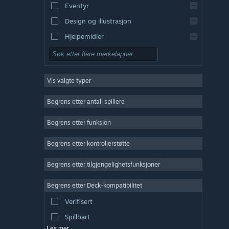
Eventyr
Design og illustrasjon
Hjelpemidler
Gratis å spille
Rollespill
Vis valgte typer
Massivt flerspiller
Indie
Begrens etter antall spillere
Tidlig tilgang
Begrens etter funksjon
Lettbeint
Begrens etter kontrollerstøtte
Simulering
Racing
Begrens etter tilgjengelighetsfunksjoner
Sport
Begrens etter Deck-kompatibilitet
Videoproduksjon
Verifisert
Fotoredigering
Spillbart
Les mer