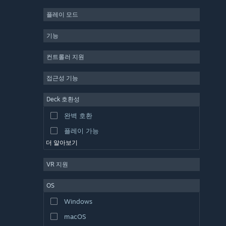
2D
플레이 모드
앞서 해보기
기능
3D
무료 플레이
컨트롤러 지원
분위기 있는
접근성 기능
풍부한 스토리
Deck 호환성
다채로운
완벽 호환
탐험
플레이 가능
더 알아보기
VR 지원
OS
Windows
macOS