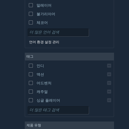
말레이어
불가리아어
체코어
덴마크어
독일어
언어 환경 설정 관리
영어
태그
스페인어 - 스페인
스페인어 - 중남미
인디
그리스어
액션
어드벤처
캐주얼
싱글 플레이어
시뮬레이션
RPG
제품 유형
전략