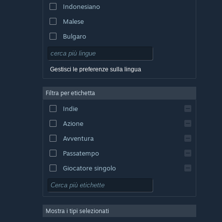
Indonesiano
Malese
Bulgaro
Ceco
Danese
Gestisci le preferenze sulla lingua
Tedesco
Filtra per etichetta
Inglese
Indie
Spagnolo - Spagna
Azione
Spagnolo - America Latina
Avventura
Passatempo
Giocatore singolo
Simulazione
GDR
Mostra i tipi selezionati
Strategia