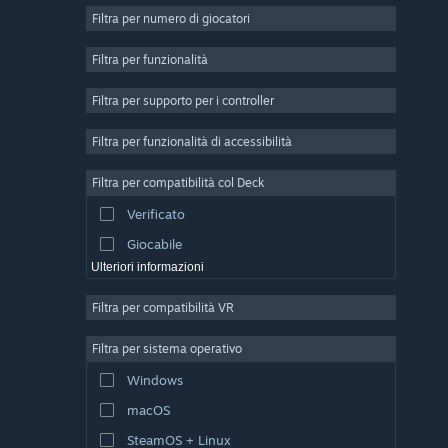
2D
Filtra per numero di giocatori
Accesso anticipato
Filtra per funzionalità
3D
Filtra per supporto per i controller
Free-to-Play
Atmosfera ben riuscita
Filtra per funzionalità di accessibilità
Storia ben curata
Filtra per compatibilità col Deck
Pieni di colore
Verificato
Esplorazione
Giocabile
Ulteriori informazioni
Filtra per compatibilità VR
Filtra per sistema operativo
Windows
macOS
SteamOS + Linux