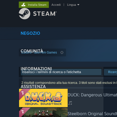
Installa Steam
Accedi
|
Lingua
NEGOZIO
COMUNITÀ
Editore: Take Aim Games
INFORMAZIONI
Ricer
2 risultati corrispondono alla tua ricerca. 3 titoli sono stati esclusi i
ASSISTENZA
DUCK: Dangerous Ultimat
Steelborn Original Sound