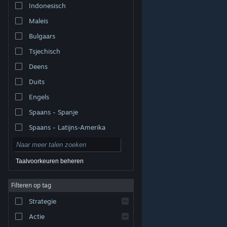
Indonesisch
Maleis
Bulgaars
Tsjechisch
Deens
Duits
Engels
Spaans - Spanje
Spaans - Latijns-Amerika
Taalvoorkeuren beheren
Filteren op tag
© Valve Corporation. Alle rechten voorbehouden. Alle
handelsmerken zijn eigendom van hun respectieve
eigenaren in de Verenigde Staten en andere landen.
Strategie
Privacybeleid
|
Juridische informatie
|
Toegankelijkheid
|
Steam Subscriber Agreement
|
Terugbetalingen
|
Cookies
Actie