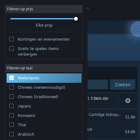
Inloggen
Filteren op prijs
Elke prijs
Winkel
Kortingen en evenementen
Community
Gratis te spelen items
Uitgever: Take Aim Games
verbergen
Over
Filteren op taal
Sorteren op
Relevantie
Nederlands
Ondersteuning
Zoeken
Chinees (vereenvoudigd)
Taal wijzigen
Chinees (traditioneel)
2 resultaten komen overeen met je zoekopdracht. 3 titels zijn
uitgesloten op basis van je voorkeuren.
Japans
Download de mobiele Steam-app
DUCK: Dangerous Ultimate Cartridge Kidnapper Soundtrack
Koreaans
$1.99
Desktopwebsite weergeven
Thai
Steelborn Original Soundtrack
$4.99
Arabisch