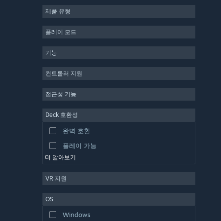
제품 유형
MMO
인디
플레이 모드
앞서 해보기
기능
캐주얼
시뮬레이션
컨트롤러 지원
레이싱
접근성 기능
스포츠
Deck 호환성
동영상 제작
완벽 호환
사진 편집
플레이 가능
더 알아보기
VR 지원
OS
Windows