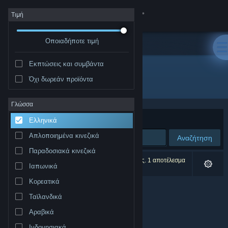
Σύνδεση
Τιμή
Οποιαδήποτε τιμή
Κατάστημα
Εκπτώσεις και συμβάντα
Κοινότητα
Όχι δωρεάν προϊόντα
Δημιουργός: Trey Powell
Σχετικά
Γλώσσα
Ταξινόμηση ανά
Συνάφεια
Ελληνικά
Υποστήριξη
Απλοποιημένα κινεζικά
Αναζήτηση
Παραδοσιακά κινεζικά
Αλλαγή γλώσσας
0 αποτελέσματα ταιριάζουν με την αναζήτησή σας. 1 αποτέλεσμα
Ιαπωνικά
αποκλείστηκε βάσει των προτιμήσεών σας.
Αποκτήστε την εφαρμογή Steam για κινητές συσκευές
Κορεατικά
Ταϊλανδικά
Προβολή ιστοσελίδας για υπολογιστές
Αραβικά
Ινδονησιακά