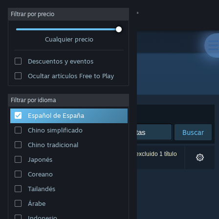
Iniciar sesión
Filtrar por precio
Cualquier precio
Tienda
Descuentos y eventos
Comunidad
Ocultar artículos Free to Play
Desarrollador: Trey Powell
Acerca de
Filtrar por idioma
Ordenar por
Relevancia
Español de España
Soporte
Chino simplificado
Buscar
Chino tradicional
Cambiar idioma
0 resultados coinciden con la búsqueda. Se ha excluido 1 título
Japonés
basándose en tus preferencias.
Descargar Steam Mobile
Coreano
Tailandés
Ver versión clásica
Árabe
Indonesio