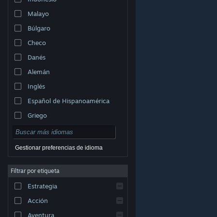
Malayo
Búlgaro
Checo
Danés
Alemán
Inglés
Español de Hispanoamérica
Griego
Gestionar preferencias de idioma
Filtrar por etiqueta
© Valve Corporation. Todos los derechos reservados.
Todas las marcas registradas pertenecen a sus
Estrategia
respectivos dueños en EE. UU. y otros países.
Política
de Privacidad
|
Información legal
|
Accesibilidad
|
Acuerdo de Suscriptor a Steam
|
Reembolsos
|
Acción
Cookies
Aventura