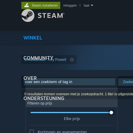
Steam installeren
inloggen
|
taal
WINKEL
COMMUNITY
Ontwikkelaar: Trey Powell
OVER
Zoek
0 resultaten komen overeen met je zoekopdracht. 1 titel is uitgeslo
ONDERSTEUNING
Filteren op prijs
Elke prijs
Kortingen en evenementen