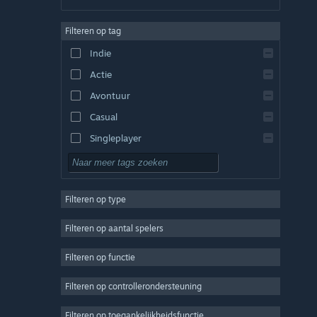
Duits
Filteren op tag
Engels
Indie
Spaans - Spanje
Actie
Spaans - Latijns-Amerika
Avontuur
Casual
Singleplayer
Sim
RPG
Filteren op type
Strategie
2D
Filteren op aantal spelers
Vroegtijdige toegang
Filteren op functie
3D
Filteren op controllerondersteuning
Gratis te spelen
Sfeervol
Filteren op toegankelijkheidsfunctie