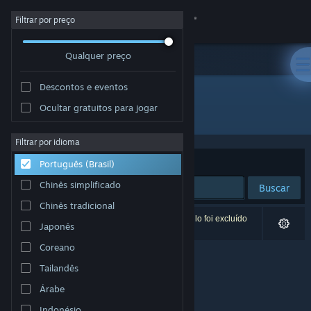
Iniciar sessão
Filtrar por preço
Qualquer preço
Loja
Descontos e eventos
Comunidade
Ocultar gratuitos para jogar
Desenvolvedor: Trey Powell
Sobre
Filtrar por idioma
Ordenar por
Relevância
Português (Brasil)
Suporte
Chinês simplificado
Buscar
Chinês tradicional
Alterar idioma
0 resultados correspondem à sua busca. Um título foi excluído
Japonês
de acordo com as suas preferências.
Baixe o aplicativo móvel do Steam
Coreano
Tailandês
Ver versão para computadores
Árabe
Indonésio