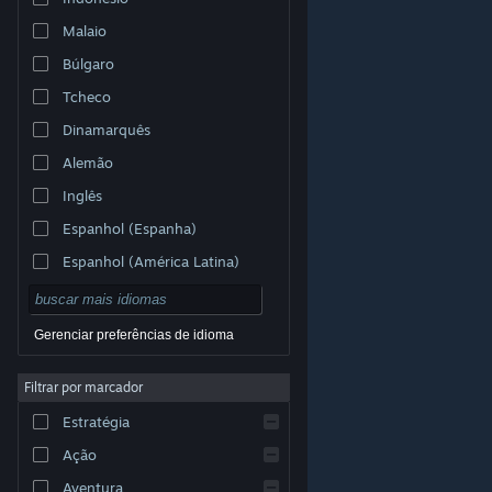
Malaio
Búlgaro
Tcheco
Dinamarquês
Alemão
Inglês
Espanhol (Espanha)
Espanhol (América Latina)
Gerenciar preferências de idioma
Filtrar por marcador
© Valve Corporation. Todos os direitos reservados.
Todas as marcas registradas são propriedade dos seus
Estratégia
respectivos donos nos EUA e em outros países.
Política de Privacidade
|
Termos Legais
|
Acessibilidade
|
Acordo de Assinatura do Steam
|
Ação
Reembolsos
|
Cookies
Aventura