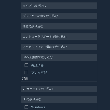
タイプで絞り込む
MMO
インディー
プレイヤーの数で絞り込む
早期アクセス
機能で絞り込む
カジュアル
シミュレーション
コントローラサポートで絞り込む
レース
アクセシビリティ機能で絞り込む
スポーツ
Deck互換性で絞り込む
動画制作
確認済み
写真編集
プレイ可能
詳細
VRサポートで絞り込む
OSで絞り込む
Windows