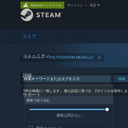
Steamをインストール
サインイン
|
言語
ストア
コミュニティ
パブリッシャー: POLYFOUNTAIN MEDIA LLC
詳細
検索
0件が検索に一致します。 個人設定に基づき、2タイトルを除外し
サポート
価格で絞り込む
価格は問わない
割引＆イベント