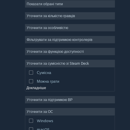
Показати обрані типи
Масова багатокористувацька
Інді
Уточнити за кількістю гравців
Дочасний доступ
Уточнити за особливістю
Казуальна гра
Фільтрувати за підтримкою контролерів
Симулятор
Перегони
Уточнити за функцією доступності
Спорт
Уточнити за сумісністю зі Steam Deck
Створення відео
Сумісна
Обробка фотографій
Можна грати
Докладніше
Уточнити за підтримкою ВР
Уточнити за ОС
Windows
macOS