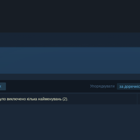
к
Упорядкувати
за доречні
уло виключено кілька найменувань (2).