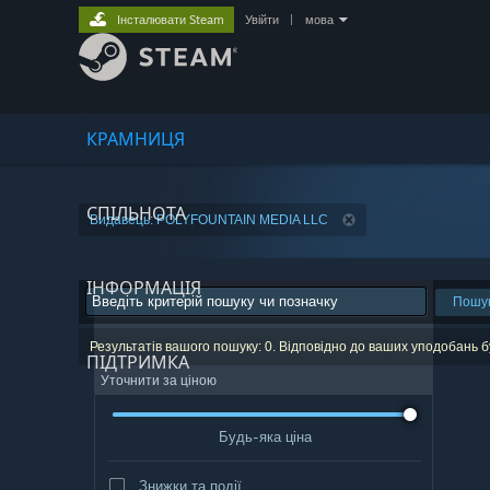
Інсталювати Steam
Увійти
|
мова
КРАМНИЦЯ
СПІЛЬНОТА
Видавець: POLYFOUNTAIN MEDIA LLC
ІНФОРМАЦІЯ
Пошу
Результатів вашого пошуку: 0. Відповідно до ваших уподобань б
ПІДТРИМКА
Уточнити за ціною
Будь-яка ціна
Знижки та події