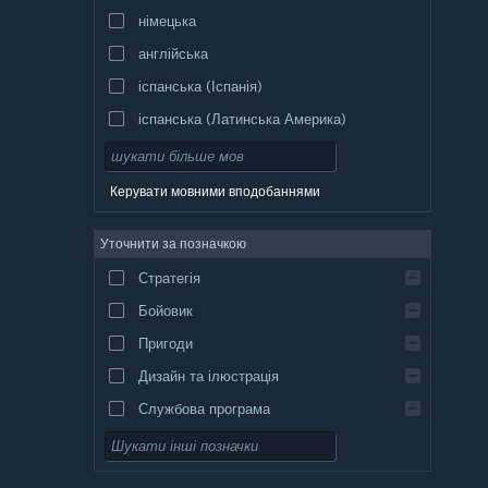
німецька
англійська
іспанська (Іспанія)
іспанська (Латинська Америка)
Керувати мовними вподобаннями
Уточнити за позначкою
Стратегія
Бойовик
Пригоди
Дизайн та ілюстрація
Службова програма
Вільний доступ
Рольова гра