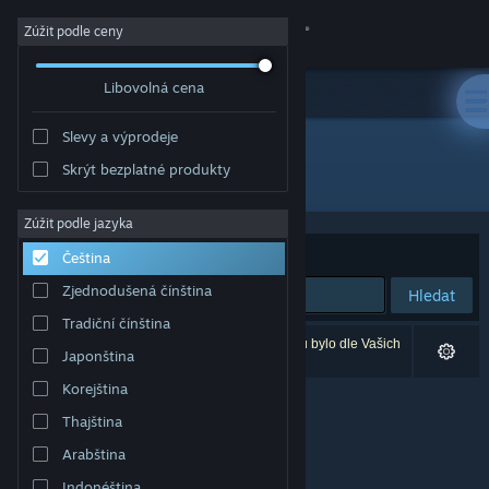
Přihlásit se
Zúžit podle ceny
Libovolná cena
Obchod
Slevy a výprodeje
Komunita
Skrýt bezplatné produkty
Vydavatel: POLYFOUNTAIN MEDIA LLC
Informace
Zúžit podle jazyka
Seřadit podle
Relevance
Čeština
Podpora
Zjednodušená čínština
Hledat
Tradiční čínština
Změnit jazyk
Vašemu zadání odpovídá 0 výsledků. 2 produktů bylo dle Vašich
Japonština
předvoleb vyloučeno z výsledků vyhledávání.
Mobilní aplikace služby Steam
Korejština
Thajština
Desktopová verze stránky
Arabština
Indonéština