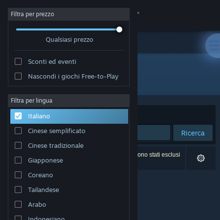
Accedi
Filtra per prezzo
Qualsiasi prezzo
Negozio
Sconti ed eventi
Comunità
Nascondi i giochi Free-to-Play
Editore: POLYFOUNTAIN MEDIA LLC
Informazioni
Filtra per lingua
Ordina per
Rilevanza
Italiano
Assistenza
Cinese semplificato
Ricerca
Cinese tradizionale
Cambia la lingua
0 risultati corrispondono alla tua ricerca. 2 titoli sono stati esclusi
Giapponese
in base alle tue preferenze.
Ottieni l'app mobile di Steam
Coreano
Tailandese
Visualizza il sito web per desktop
Arabo
Indonesiano