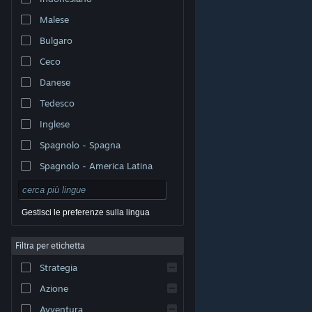
Malese
Bulgaro
Ceco
Danese
Tedesco
Inglese
Spagnolo - Spagna
Spagnolo - America Latina
Gestisci le preferenze sulla lingua
Filtra per etichetta
© Valve Corporation. Tutti i diritti riservati. Tutti i marchi
Strategia
appartengono ai rispettivi proprietari negli Stati Uniti e
in altri Paesi.
Informativa sulla privacy
|
Informazioni
legali
|
Accessibilità
|
Contratto di sottoscrizione a
Azione
Steam
|
Rimborsi
|
Cookie
Avventura