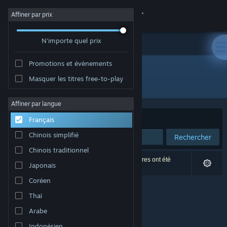
Se connecter
Affiner par prix
N'importe quel prix
Magasin
Promotions et évènements
Communauté
Masquer les titres free-to-play
Édition : POLYFOUNTAIN MEDIA LLC
À propos
Affiner par langue
Trier par
Pertinence
Français
Support
Chinois simplifié
Rechercher
Chinois traditionnel
Changer la langue
0 résultats correspondent à votre recherche. 2 titres ont été
Japonais
exclus selon vos préférences.
Télécharger l'application mobile Steam
Coréen
Thaï
Voir version ordi. du site
Arabe
Indonésien