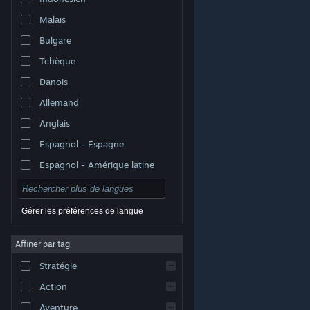
Malais
Bulgare
Tchèque
Danois
Allemand
Anglais
Espagnol - Espagne
Espagnol - Amérique latine
Gérer les préférences de langue
Affiner par tag
© Valve Corporation. Tous droits réservés. Toutes les
marques commerciales sont la propriété de leurs
Stratégie
titulaires aux États-Unis et dans d'autres pays.
Politique de confidentialité
|
Mentions légales
|
Accessibilité
|
Accord de souscription Steam
|
Action
Remboursements
|
Cookies
Aventure