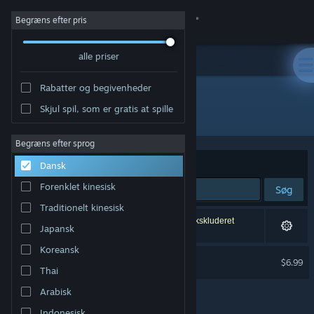
Log på
Begræns efter pris
alle priser
Butik
Rabatter og begivenheder
Fællesskab
Skjul spil, som er gratis at spille
Udgiver: Dream Mirror
Om
Begræns efter sprog
Sorter efter
Relevans
Dansk
Support
Forenklet kinesisk
Søg
Traditionelt kinesisk
Skift sprog
1 resultat matcher din søgning. 1 titel er blevet ekskluderet
Japansk
baseret på dine præferencer.
Hent Steam-mobilappen
Koreansk
Dream Mirror
$6.99
Thai
Kun VR
Vis desktop-webside
Arabisk
Indonesisk