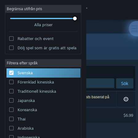
Logga in
Begränsa utifrån pris
Alla priser
Butik
Rabatter och event
Gemenskap
Dölj spel som är gratis att spela
Utgivare: Dream Mirror
Om
Filtrera efter språk
Sortera efter
Relevans
Svenska
Support
Förenklad kinesiska
Sök
Traditionell kinesiska
Byt språk
1 träff matchade din sökning. 1 titel har exkluderats baserat på
Japanska
dina preferenser.
Skaffa Steams mobilapp
Koreanska
Dream Mirror
$6.99
Thai
Endast VR
Se skrivbordswebbplats
Arabiska
Indonesiska