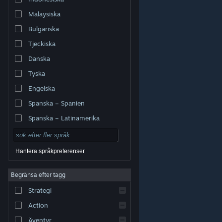
Malaysiska
Bulgariska
Tjeckiska
Danska
Tyska
Engelska
Spanska – Spanien
Spanska – Latinamerika
Hantera språkpreferenser
Begränsa efter tagg
© Valve Corporation. Alla rättigheter förbehållna. Alla
Strategi
varumärken tillhör respektive ägare i USA och andra
länder.
Integritetspolicy
|
Juridisk information
|
Tillgänglighet
|
Steams abonnentavtal
|
Action
Återbetalningar
|
Cookies
Äventyr